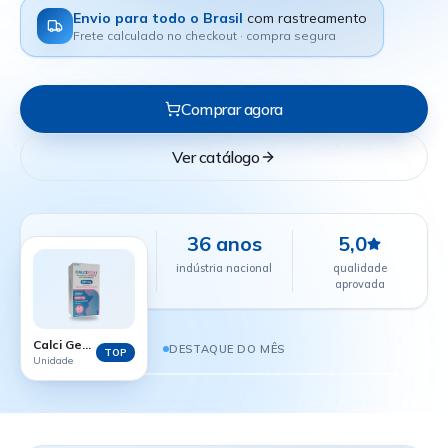
Envio para todo o Brasil
com rastreamento
Frete calculado no checkout · compra segura
Comprar agora
Ver catálogo
+24 mil
36 anos
5,0
farmácias
indústria nacional
qualidade
parceiras
aprovada
CALCI GEST - 60 COMPRIMIDOS
R$ 38,88
Calci Gest - 60 comprimidos
DESTAQUE DO MÊS
TOP
Unidade